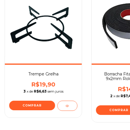
Trempe Grelha
Borracha Fit
9x2mm Rol
R$19,90
R$1
3
x de
R$6,63
sem juros
2
x de
R$7,