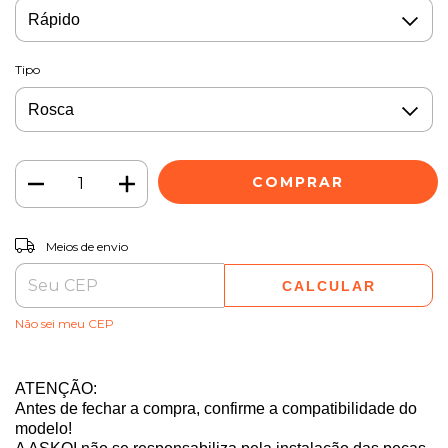
Tipo
ALTERAR CEP
Entregas para o CEP:
Meios de envio
CALCULAR
Não sei meu CEP
ATENÇÃO:
Antes de fechar a compra, confirme a compatibilidade do
modelo!