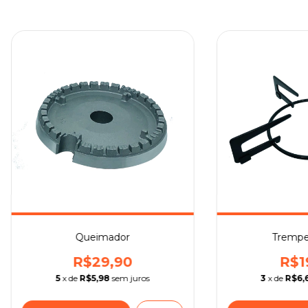
Queimador
Trempe
R$29,90
R$1
5
x de
R$5,98
sem juros
3
x de
R$6,