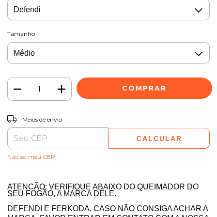
Tamanho
ALTERAR CEP
Entregas para o CEP:
Meios de envio
CALCULAR
Não sei meu CEP
ATENÇÃO: VERIFIQUE ABAIXO DO QUEIMADOR DO
SEU FOGÃO, A MARCA DELE.
DEFENDI E FERKODA, CASO NÃO CONSIGA ACHAR A