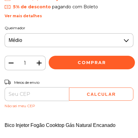
5% de desconto
pagando com Boleto
Ver mais detalhes
Queimador
ALTERAR CEP
Entregas para o CEP:
Meios de envio
CALCULAR
Não sei meu CEP
Bico Injetor Fogão Cooktop Gás Natural Encanado