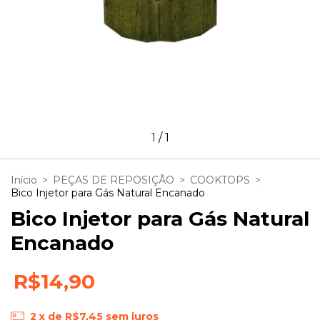
1
/
1
Início
>
PEÇAS DE REPOSIÇÃO
>
COOKTOPS
>
Bico Injetor para Gás Natural Encanado
Bico Injetor para Gás Natural
Encanado
R$14,90
2
x de
R$7,45
sem juros