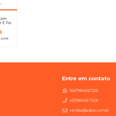
 Com
 E Fio
0
 juros
Entre em contato
5547984067226
(47)98406-7226
vendas@askoi.com.br