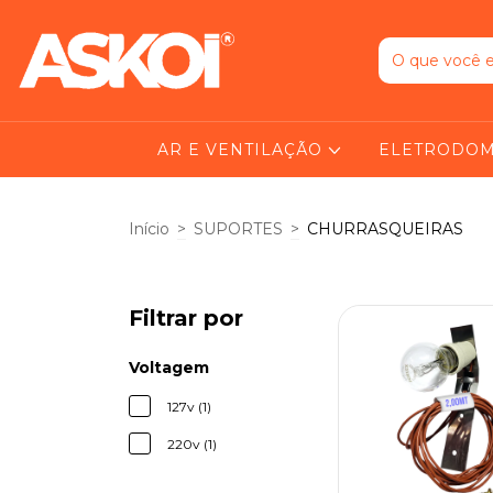
AR E VENTILAÇÃO
ELETRODOM
Início
>
SUPORTES
>
CHURRASQUEIRAS
Filtrar por
Voltagem
127v (1)
220v (1)