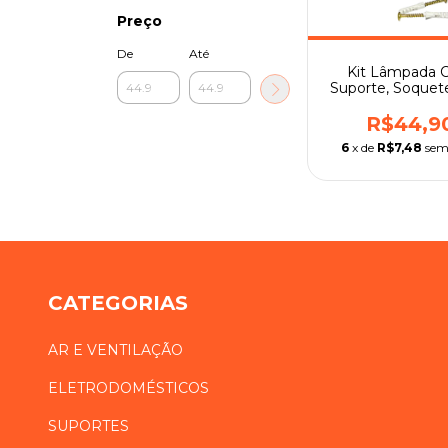
Preço
De
Até
Kit Lâmpada
Suporte, Soquete
R$44,9
6
x de
R$7,48
sem
CATEGORIAS
AR E VENTILAÇÃO
ELETRODOMÉSTICOS
SUPORTES