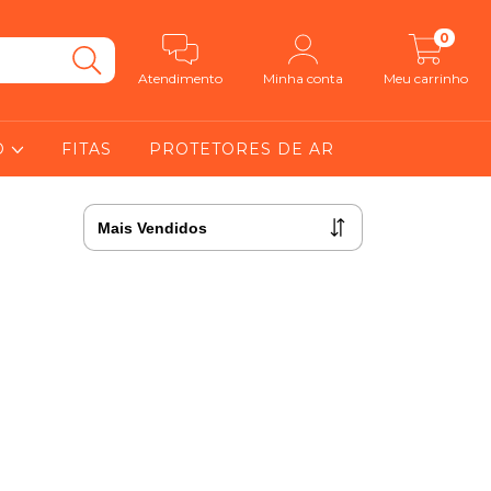
0
Atendimento
Minha conta
Meu carrinho
O
FITAS
PROTETORES DE AR