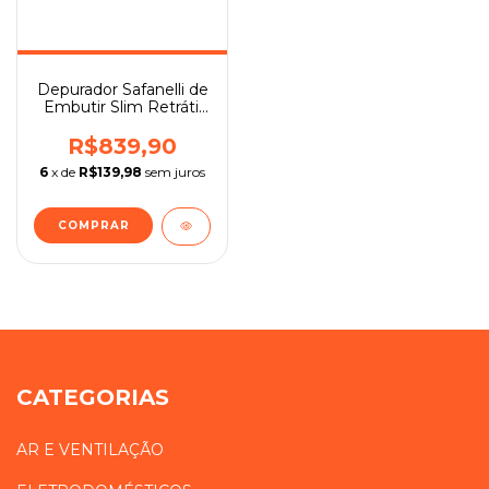
Depurador Safanelli de
Embutir Slim Retrátil
60cm
R$839,90
6
x de
R$139,98
sem juros
COMPRAR
CATEGORIAS
AR E VENTILAÇÃO