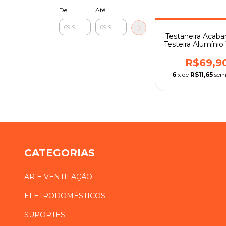
De
Até
Testaneira Acab
Testeira Alumíni
R$69,9
6
x de
R$11,65
sem
CATEGORIAS
AR E VENTILAÇÃO
ELETRODOMÉSTICOS
SUPORTES