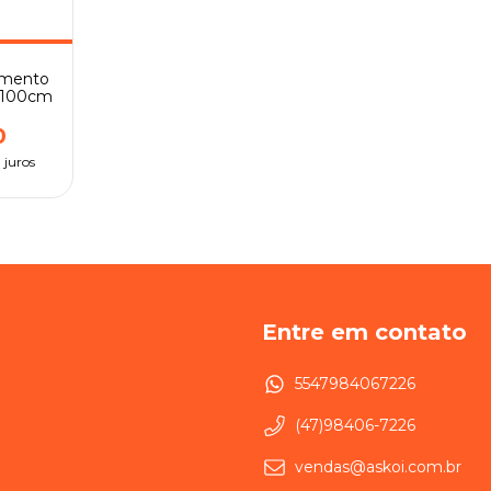
amento
o 100cm
0
 juros
Entre em contato
5547984067226
(47)98406-7226
vendas@askoi.com.br