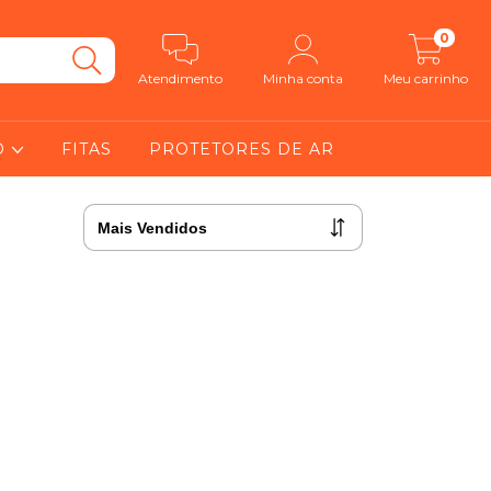
0
Atendimento
Minha conta
Meu carrinho
O
FITAS
PROTETORES DE AR