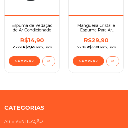
Espuma de Vedação
Mangueira Cristal e
de Ar Condicionado
Espuma Para Ar
Condicionado
R$14,90
R$29,90
2
x de
R$7,45
sem juros
5
x de
R$5,98
sem juros
CATEGORIAS
AR E VENTILAÇÃO