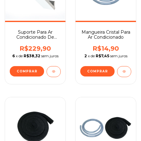
Suporte Para Ar
Mangueira Cristal Para
Condicionado De
Ar Condicionado
Janela E Split
Regulável
R$229,90
R$14,90
6
x de
R$38,32
sem juros
2
x de
R$7,45
sem juros