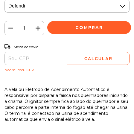
ALTERAR CEP
Entregas para o CEP:
Meios de envio
CALCULAR
Não sei meu CEP
A Vela ou Eletrodo de Acendimento Automático é
responsável por disparar a faísca nos queimadores iniciando
a chama. O ignitor sempre fica ao lado do queimador e seu
cabo percorre a parte interna do fogão até chegar na usina.
O terminal é conectado na usina de acendimento
automática que envia o sinal elétrico à vela.