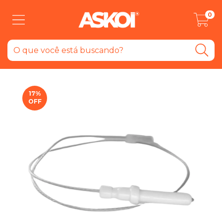
0
17
%
OFF