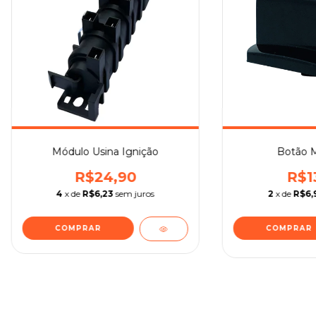
Módulo Usina Ignição
Botão M
R$24,90
R$1
4
x de
R$6,23
sem juros
2
x de
R$6,
COMPRAR