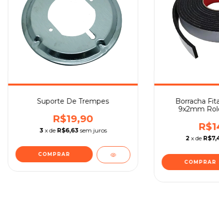
Suporte De Trempes
Borracha Fit
9x2mm Rol
R$19,90
R$1
3
x de
R$6,63
sem juros
2
x de
R$7,
COMPRAR