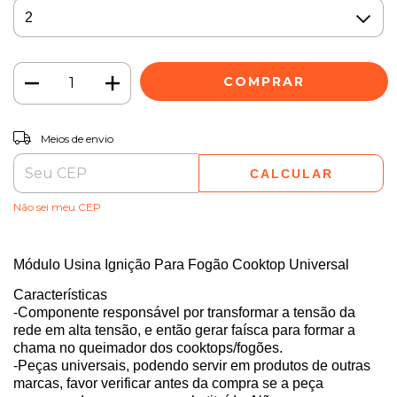
ALTERAR CEP
Entregas para o CEP:
Meios de envio
CALCULAR
Não sei meu CEP
Módulo Usina Ignição Para Fogão Cooktop Universa
l
Características
-Componente responsável por transformar a tensão da
rede em alta tensão, e então gerar faísca para formar a
chama no queimador dos cooktops/fogões.
-Peças universais, podendo servir em produtos de outras
marcas, favor verificar antes da compra se a peça