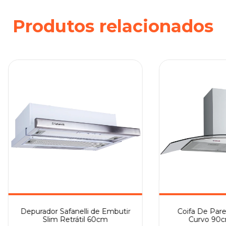
Produtos relacionados
Depurador Safanelli de Embutir
Coifa De Par
Slim Retrátil 60cm
Curvo 90cm