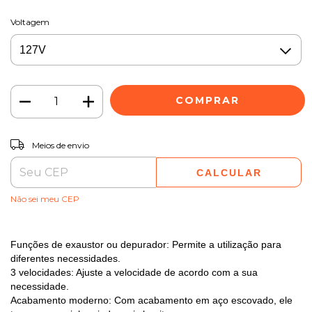
Voltagem
ALTERAR CEP
Entregas para o CEP:
Meios de envio
CALCULAR
Não sei meu CEP
Funções de exaustor ou depurador: Permite a utilização para
diferentes necessidades.
3 velocidades: Ajuste a velocidade de acordo com a sua
necessidade.
Acabamento moderno: Com acabamento em aço escovado, ele