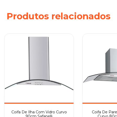
Produtos relacionados
Coifa De Ilha Com Vidro Curvo
Coifa De Par
90cm Safanelli
Curvo 80cm