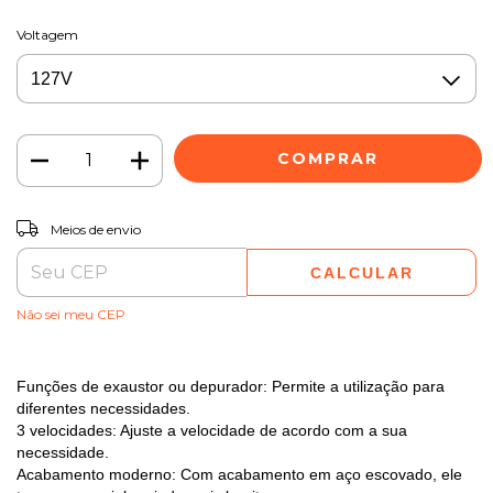
Voltagem
ALTERAR CEP
Entregas para o CEP:
Meios de envio
CALCULAR
Não sei meu CEP
Funções de exaustor ou depurador: Permite a utilização para
diferentes necessidades.
3 velocidades: Ajuste a velocidade de acordo com a sua
necessidade.
Acabamento moderno: Com acabamento em aço escovado, ele