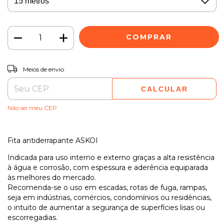
ALTERAR CEP
Entregas para o CEP:
Meios de envio
CALCULAR
Não sei meu CEP
Fita antiderrapante ASKOI
Indicada para uso interno e externo graças a alta resistência
à água e corrosão, com espessura e aderência equiparada
às melhores do mercado.
Recomenda-se o uso em escadas, rotas de fuga, rampas,
seja em indústrias, comércios, condomínios ou residências,
o intuito de aumentar a segurança de superfícies lisas ou
escorregadias.