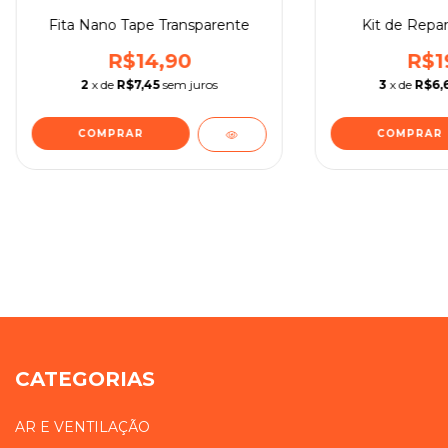
Fita Nano Tape Transparente
Kit de Repar
R$14,90
R$1
2
x de
R$7,45
sem juros
3
x de
R$6,
COMPRAR
COMPRAR
CATEGORIAS
AR E VENTILAÇÃO