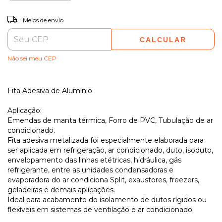
ALTERAR CEP
Entregas para o CEP:
Meios de envio
CALCULAR
Não sei meu CEP
Fita Adesiva de Alumínio
Aplicação:
Emendas de manta térmica, Forro de PVC, Tubulação de ar
condicionado.
Fita adesiva metalizada foi especialmente elaborada para
ser aplicada em refrigeração, ar condicionado, duto, isoduto,
envelopamento das linhas etétricas, hidráulica, gás
refrigerante, entre as unidades condensadoras e
evaporadora do ar condiciona Split, exaustores, freezers,
geladeiras e demais aplicações.
Ideal para acabamento do isolamento de dutos rígidos ou
flexíveis em sistemas de ventilação e ar condicionado.