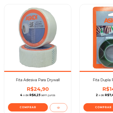
Fita Adesiva Para Drywall
Fita Dupla F
R$24,90
R$1
4
x de
R$6,23
sem juros
2
x de
R$7,
COMPRAR