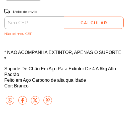
ALTERAR CEP
Entregas para o CEP:
Meios de envio
CALCULAR
Não sei meu CEP
* NÃO ACOMPANHA EXTINTOR, APENAS O SUPORTE
*
Suporte De Chão Em Aço Para Extintor De 4 A 6kg Alto
Padrão
Feito em Aço Carbono de alta qualidade
Cor: Branco