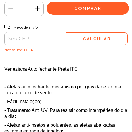
ALTERAR CEP
Entregas para o CEP:
Meios de envio
CALCULAR
Não sei meu CEP
Veneziana Auto fechante Preta ITC
- Aletas auto fechante, mecanismo por gravidade, com a
força do fluxo de vento;
- Fácil instalação;
- Tratamento Anti UV, Para resistir como intempéries do dia
a dia;
- Aletas anti-insetos e poluentes, as aletas abaixadas
evitam a entrada de insetos;