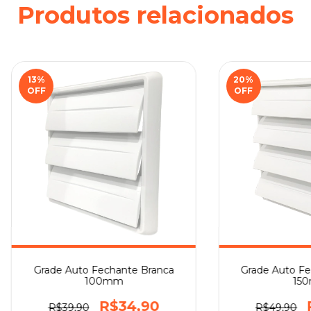
Produtos relacionados
13
%
20
%
OFF
OFF
Grade Auto Fechante Branca
Grade Auto Fe
100mm
15
R$34,90
R$39,90
R$49,90