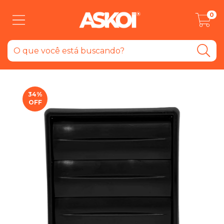
0
34
%
OFF