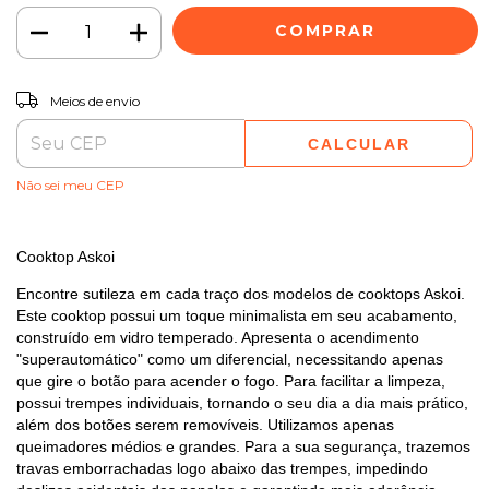
ALTERAR CEP
Entregas para o CEP:
Meios de envio
CALCULAR
Não sei meu CEP
Cooktop Askoi
Encontre sutileza em cada traço dos modelos de cooktops Askoi.
Este cooktop possui um toque minimalista em seu acabamento,
construído em vidro temperado. Apresenta o acendimento
"superautomático" como um diferencial, necessitando apenas
que gire o botão para acender o fogo. Para facilitar a limpeza,
possui trempes individuais, tornando o seu dia a dia mais prático,
além dos botões serem removíveis. Utilizamos apenas
queimadores médios e grandes. Para a sua segurança, trazemos
travas emborrachadas logo abaixo das trempes, impedindo