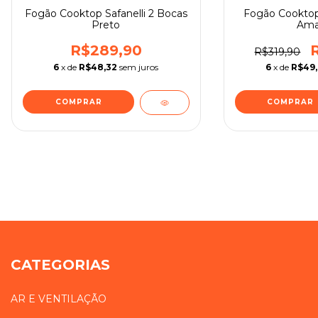
Fogão Cooktop Safanelli 2 Bocas
Fogão Cooktop
Preto
Ama
R$289,90
R$319,90
6
x de
R$48,32
sem juros
6
x de
R$49
CATEGORIAS
AR E VENTILAÇÃO