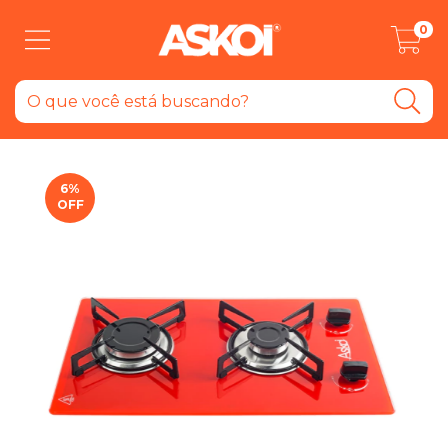
0
6
%
OFF